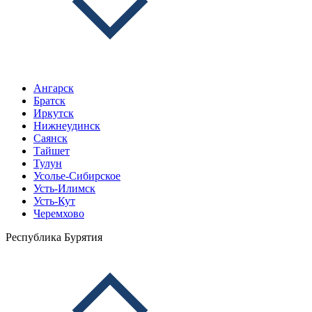
Ангарск
Братск
Иркутск
Нижнеудинск
Саянск
Тайшет
Тулун
Усолье-Сибирское
Усть-Илимск
Усть-Кут
Черемхово
Республика Бурятия