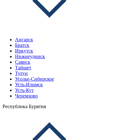
Ангарск
Братск
Иркутск
Нижнеудинск
Саянск
Тайшет
Тулун
Усолье-Сибирское
Усть-Илимск
Усть-Кут
Черемхово
Республика Бурятия