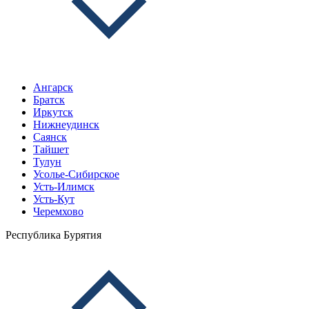
Ангарск
Братск
Иркутск
Нижнеудинск
Саянск
Тайшет
Тулун
Усолье-Сибирское
Усть-Илимск
Усть-Кут
Черемхово
Республика Бурятия