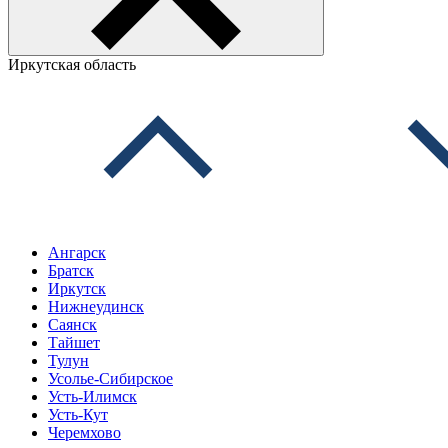
Иркутская область
Ангарск
Братск
Иркутск
Нижнеудинск
Саянск
Тайшет
Тулун
Усолье-Сибирское
Усть-Илимск
Усть-Кут
Черемхово