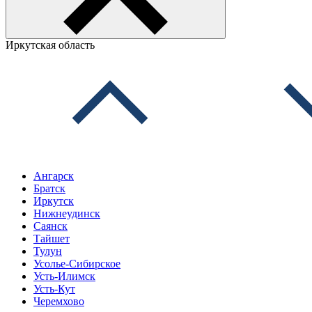
Иркутская область
Ангарск
Братск
Иркутск
Нижнеудинск
Саянск
Тайшет
Тулун
Усолье-Сибирское
Усть-Илимск
Усть-Кут
Черемхово