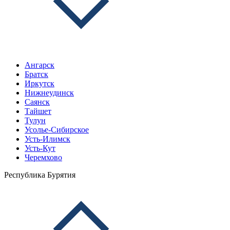
Ангарск
Братск
Иркутск
Нижнеудинск
Саянск
Тайшет
Тулун
Усолье-Сибирское
Усть-Илимск
Усть-Кут
Черемхово
Республика Бурятия