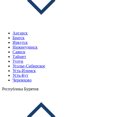
Ангарск
Братск
Иркутск
Нижнеудинск
Саянск
Тайшет
Тулун
Усолье-Сибирское
Усть-Илимск
Усть-Кут
Черемхово
Республика Бурятия