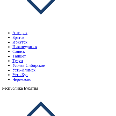
Ангарск
Братск
Иркутск
Нижнеудинск
Саянск
Тайшет
Тулун
Усолье-Сибирское
Усть-Илимск
Усть-Кут
Черемхово
Республика Бурятия