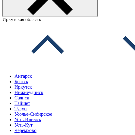
Иркутская область
Ангарск
Братск
Иркутск
Нижнеудинск
Саянск
Тайшет
Тулун
Усолье-Сибирское
Усть-Илимск
Усть-Кут
Черемхово