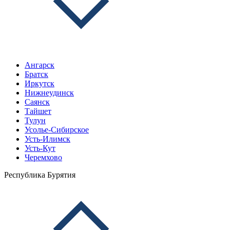
Ангарск
Братск
Иркутск
Нижнеудинск
Саянск
Тайшет
Тулун
Усолье-Сибирское
Усть-Илимск
Усть-Кут
Черемхово
Республика Бурятия