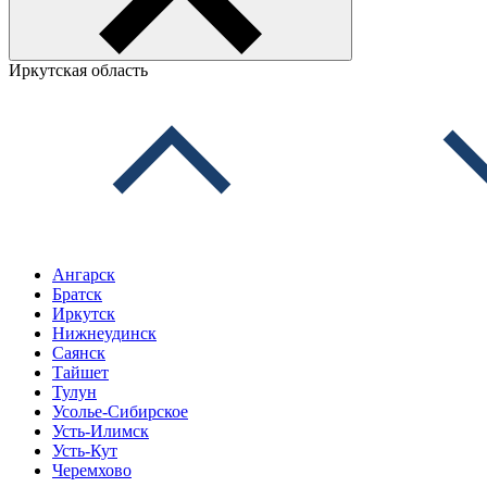
Иркутская область
Ангарск
Братск
Иркутск
Нижнеудинск
Саянск
Тайшет
Тулун
Усолье-Сибирское
Усть-Илимск
Усть-Кут
Черемхово