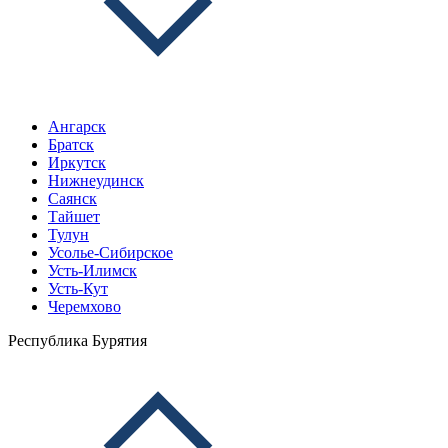
Ангарск
Братск
Иркутск
Нижнеудинск
Саянск
Тайшет
Тулун
Усолье-Сибирское
Усть-Илимск
Усть-Кут
Черемхово
Республика Бурятия